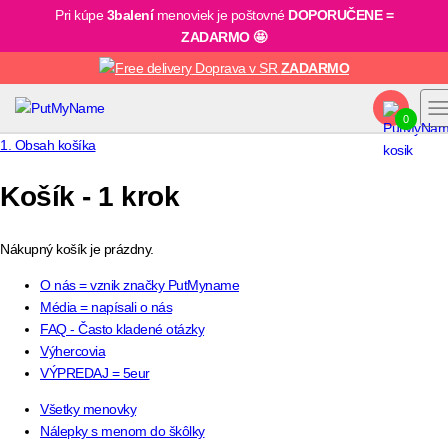
Pri kúpe
3balení
menoviek je poštovné
DOPORUČENE =
ZADARMO 🤩
Doprava v SR
ZADARMO
0
1. Obsah košíka
Košík -
1 krok
Nákupný košík je prázdny.
O nás = vznik značky PutMyname
Média = napísali o nás
FAQ - Často kladené otázky
Výhercovia
VÝPREDAJ = 5eur
Všetky menovky
Nálepky s menom do škôlky