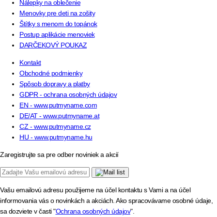
Nálepky na oblečenie
Menovky pre deti na zošity
Štítky s menom do topánok
Postup aplikácie menoviek
DARČEKOVÝ POUKAZ
Kontakt
Obchodné podmienky
Spôsob dopravy a platby
GDPR - ochrana osobných údajov
EN - www.putmyname.com
DE/AT - www.putmyname.at
CZ - www.putmyname.cz
HU - www.putmyname.hu
Zaregistrujte sa pre odber noviniek a akcií
Vašu emailovú adresu použijeme na účel kontaktu s Vami a na účel
informovania vás o novinkách a akciách. Ako spracovávame osobné údaje,
sa dozviete v časti "
Ochrana osobných údajov
".